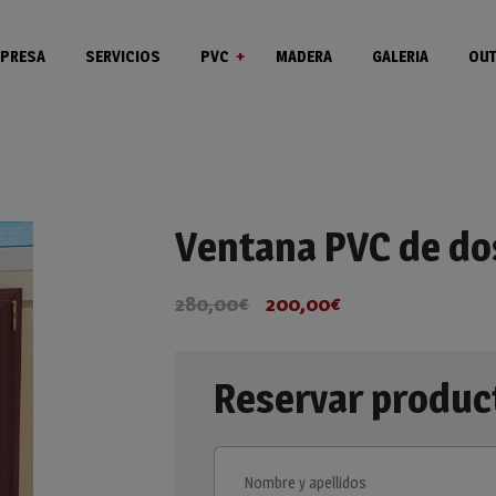
PRESA
SERVICIOS
PVC
MADERA
GALERIA
OUT
Ventanas
Puertas
Ventana PVC de dos
280,00
€
200,00
€
El
El
precio
precio
original
actual
era:
es:
Reservar produc
280,00€.
200,00€.