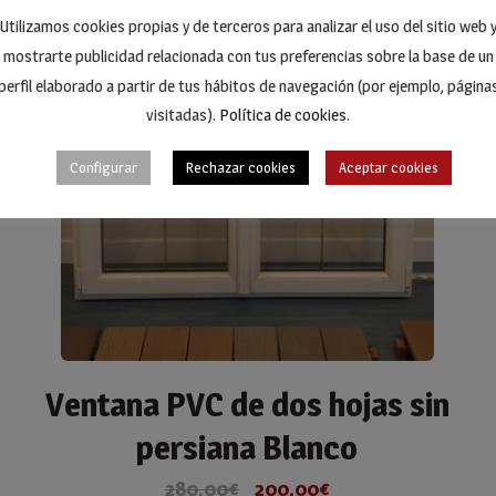
Utilizamos cookies propias y de terceros para analizar el uso del sitio web 
mostrarte publicidad relacionada con tus preferencias sobre la base de un
perfil elaborado a partir de tus hábitos de navegación (por ejemplo, página
visitadas).
Política de cookies
.
Configurar
Rechazar cookies
Aceptar cookies
Ventana PVC de dos hojas sin
persiana Blanco
280,00
€
200,00
€
El
El