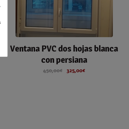
y
s
Ventana PVC dos hojas blanca
con persiana
450,00
€
325,00
€
El
El
precio
precio
original
actual
era:
es:
450,00€.
325,00€.