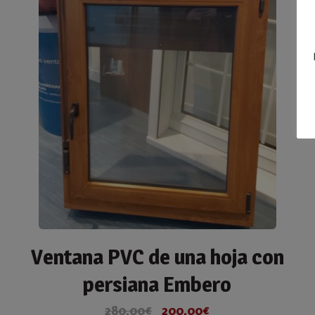
Ventana PVC de una hoja con
persiana Embero
280,00
€
200,00
€
El
El