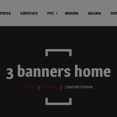
PRESA
SERVICIOS
PVC
MADERA
GALERIA
OUT
Ventanas
Puertas
3 banners home
Inicio
Services
3 banners home