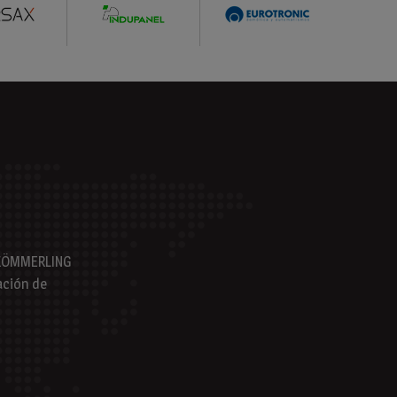
s KÖMMERLING
ación de