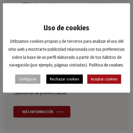
Uso de cookies
Utilizamos cookies propias y de terceros para analizar el uso del
sitio web y mostrarte publicidad relacionada con tus preferencias
sobre la base de un perfil elaborado a partir de tus hábitos de
navegación (por ejemplo, páginas visitadas).
Política de cookies
.
Carpintería Lasheras es fabricante oficial de ventanas y
puertas con sistemas KÖMMERLING de PVC en Calahorra, La
Configurar
Rechazar cookies
Aceptar cookies
Rioja. Amplia experiencia en la elaboración e instalación de
carpinterías de primera calidad.
MÁS INFORMACIÓN