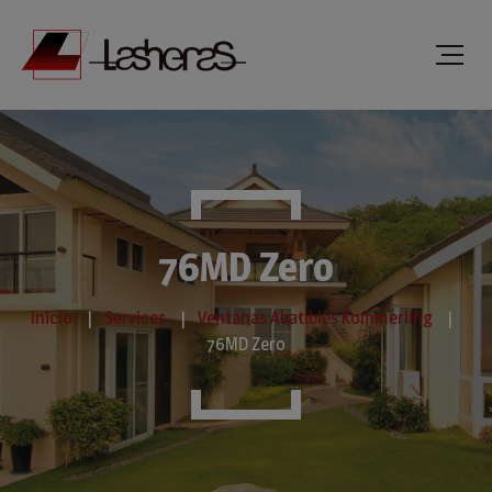
76MD Zero
Inicio
Services
Ventanas Abatibles Kommerling
76MD Zero