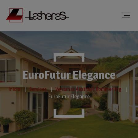
EuroFutur Elegance
Inicio
Services
Ventanas Abatibles Kommerling
EuroFutur Elegance