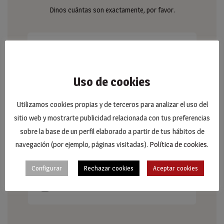
Dinos cuántas son exactamente, por favor.
Uso de cookies
Fichero Adjunto
Utilizamos cookies propias y de terceros para analizar el uso del
sitio web y mostrarte publicidad relacionada con tus preferencias
¿Dispones de alguna medición?¿Tienes algún plano de la
sobre la base de un perfil elaborado a partir de tus hábitos de
vivienda? Si dispones de algún documento que consideres
navegación (por ejemplo, páginas visitadas).
Política de cookies
.
relevante no dudes en enviárnoslo.
Configurar
Rechazar cookies
Aceptar cookies