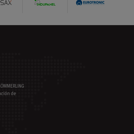
s KÖMMERLING
ación de