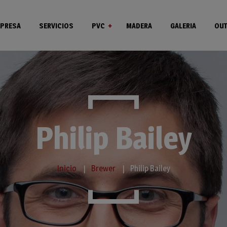
PRESA
SERVICIOS
PVC
MADERA
GALERIA
OUT
Ventanas
Puertas
Philip Bailey
Inicio
Brewer
Philip Bailey