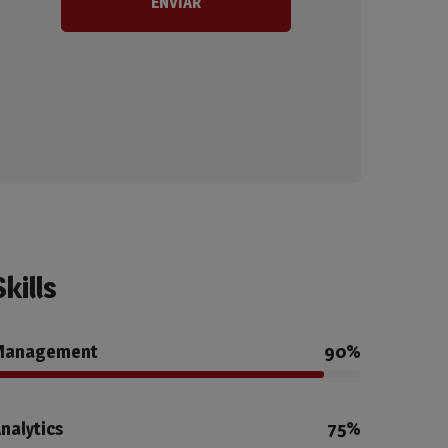
Skills
Management
90%
nalytics
75%