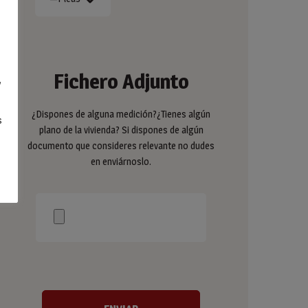
Fichero Adjunto
y
¿Dispones de alguna medición?¿Tienes algún
s
plano de la vivienda? Si dispones de algún
documento que consideres relevante no dudes
en enviárnoslo.