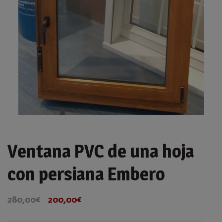
Ventana PVC de una hoja
con persiana Embero
280,00
€
200,00
€
El
El
precio
precio
original
actual