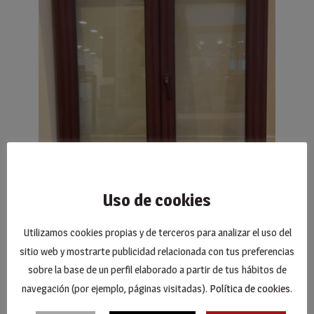
Uso de cookies
Utilizamos cookies propias y de terceros para analizar el uso del
Ventana PVC de dos hojas sin
sitio web y mostrarte publicidad relacionada con tus preferencias
sobre la base de un perfil elaborado a partir de tus hábitos de
persiana Caoba
navegación (por ejemplo, páginas visitadas).
Política de cookies
.
280,00
€
200,00
€
El
El