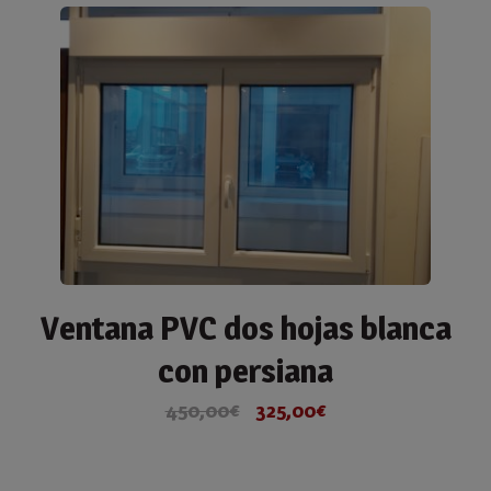
Ventana PVC dos hojas blanca
con persiana
450,00
€
325,00
€
El
El
precio
precio
original
actual
era:
es: