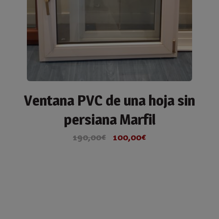
Ventana PVC de una hoja sin
persiana Marfil
190,00
€
100,00
€
El
El
precio
precio
original
actual
era:
es:
190,00€.
100,00€.