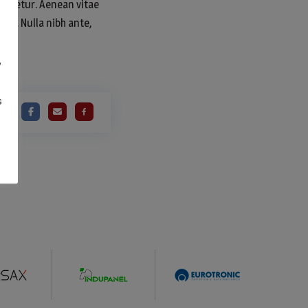
sectetur. Aenean vitae
bus. Nulla nibh ante,
y
s
RE: