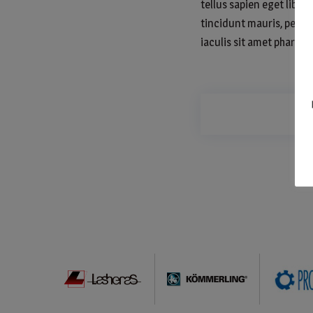
tellus sapien eget liber
tincidunt mauris, pellen
iaculis sit amet pharetra