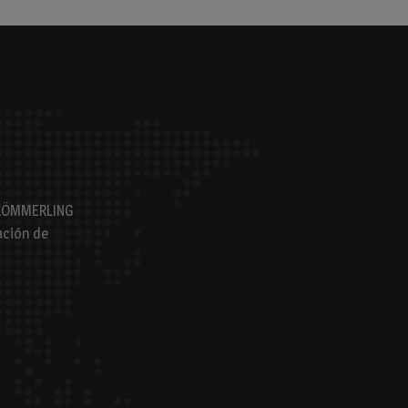
s KÖMMERLING
ación de