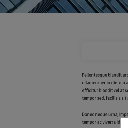
Pellentesque blandit arc
ullamcorper in dictum a
efficitur blandit vel a
tempor sed, facilisis sit
Donec neque urna, imperdi
tempor ac viverra id, va