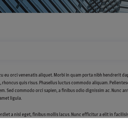
u eu orci venenatis aliquet. Morbi in quam porta nibh hendrerit dap
, rhoncus quis risus. Phasellus luctus commodo aliquam. Pellentesq
t sem. Sed commodo orci sapien, a finibus odio dignissim ac. Nunc 
 amet ligula.
et a nisl eget, finibus mollis lacus. Nunc efficitur a elit in facili
rius et massa. Sed convallis, metus a aliquet suscipit, purus nunc ul