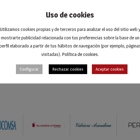
o. Praesent maximus velit vitae est venenatis, nec lobortis arcu con
tesque pulvinar ante. Proin malesuada vestibulum justo lacinia fini
Uso de cookies
 at, tincidunt quis nisi.
Utilizamos cookies propias y de terceros para analizar el uso del sitio web 
mostrarte publicidad relacionada con tus preferencias sobre la base de un
perfil elaborado a partir de tus hábitos de navegación (por ejemplo, página
SHA
visitadas).
Política de cookies
.
Configurar
Rechazar cookies
Aceptar cookies