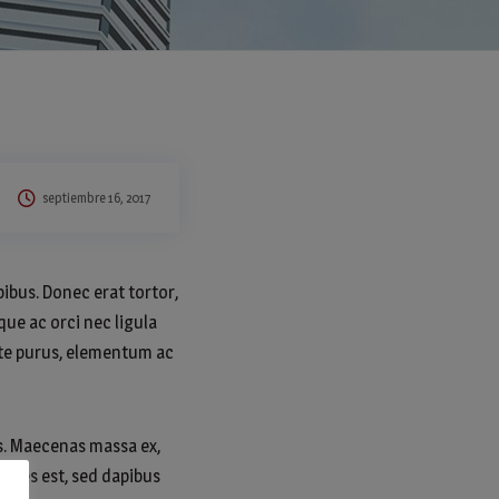
septiembre 16, 2017
ibus. Donec erat tortor,
ue ac orci nec ligula
ante purus, elementum ac
sis. Maecenas massa ex,
trices est, sed dapibus