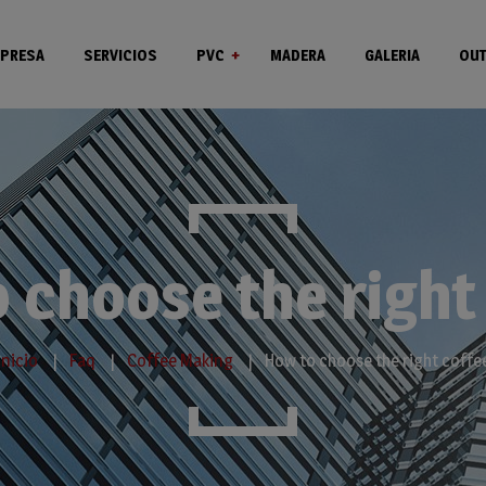
PRESA
SERVICIOS
PVC
MADERA
GALERIA
OUT
Ventanas
Puertas
 choose the right
Inicio
Faq
Coffee Making
How to choose the right coffe