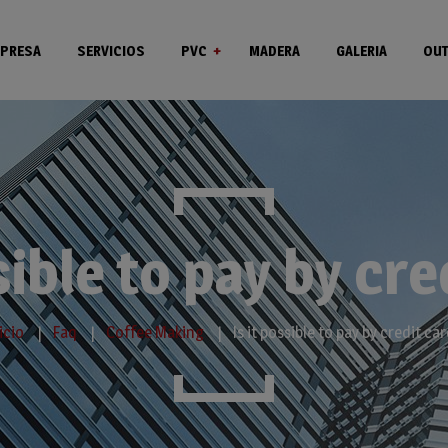
PRESA
SERVICIOS
PVC
MADERA
GALERIA
OUT
Ventanas
Puertas
sible to pay by cr
icio
Faq
Coffee Making
Is it possible to pay by credit ca