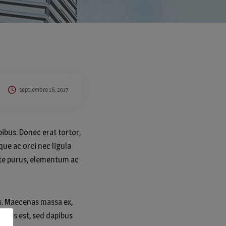
septiembre 16, 2017
ibus. Donec erat tortor,
ue ac orci nec ligula
ante purus, elementum ac
sis. Maecenas massa ex,
trices est, sed dapibus