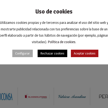
o. Praesent maximus velit vitae est venenatis, nec lobortis arcu con
tesque pulvinar ante. Proin malesuada vestibulum justo lacinia fini
Uso de cookies
 at, tincidunt quis nisi.
Utilizamos cookies propias y de terceros para analizar el uso del sitio web 
mostrarte publicidad relacionada con tus preferencias sobre la base de un
perfil elaborado a partir de tus hábitos de navegación (por ejemplo, página
SHA
visitadas).
Política de cookies
.
Configurar
Rechazar cookies
Aceptar cookies