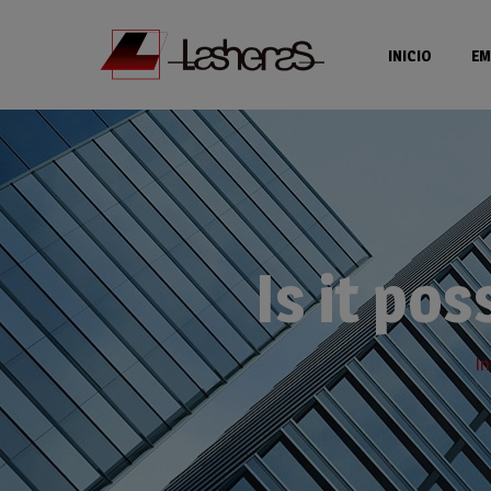
INICIO
EM
Is it pos
In