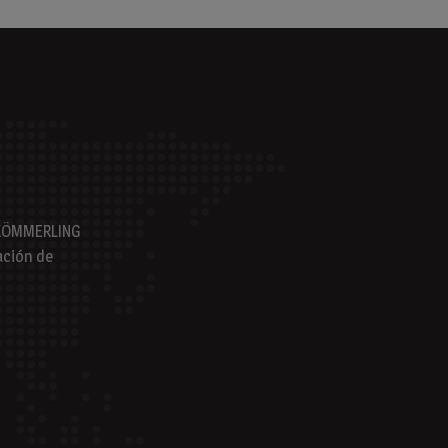
s KÖMMERLING
ación de