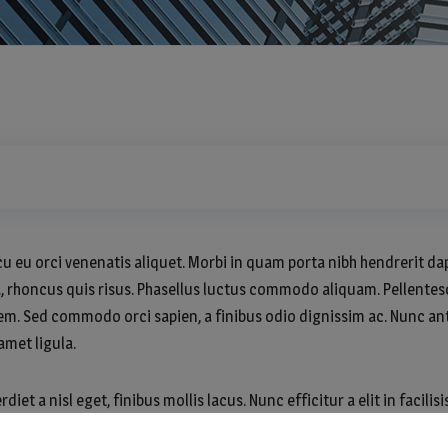
u eu orci venenatis aliquet. Morbi in quam porta nibh hendrerit dap
, rhoncus quis risus. Phasellus luctus commodo aliquam. Pellentesq
t sem. Sed commodo orci sapien, a finibus odio dignissim ac. Nunc 
 amet ligula.
et a nisl eget, finibus mollis lacus. Nunc efficitur a elit in facili
rius et massa. Sed convallis, metus a aliquet suscipit, purus nunc ul