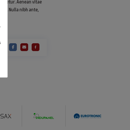
sectetur. Aenean vitae
bus. Nulla nibh ante,
y
s
RE: