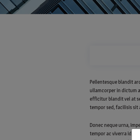
Pellentesque blandit arc
ullamcorper in dictum a
efficitur blandit vel a
tempor sed, facilisis sit
Donec neque urna, imperdi
tempor ac viverra id, va