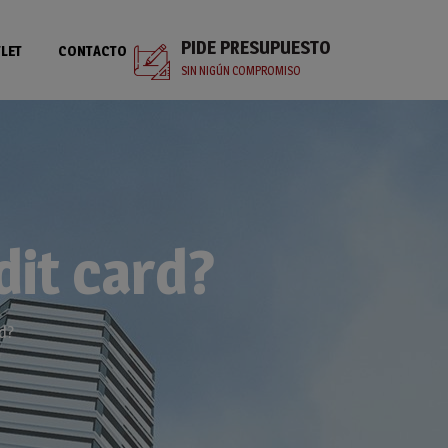
PIDE PRESUPUESTO
LET
CONTACTO
SIN NIGÚN COMPROMISO
edit card?
rd?