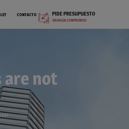
PIDE PRESUPUESTO
LET
CONTACTO
SIN NIGÚN COMPROMISO
 are not
ered?