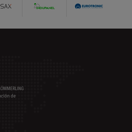
s KÖMMERLING
ación de