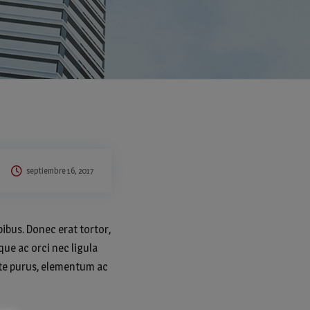
septiembre 16, 2017
ibus. Donec erat tortor,
ue ac orci nec ligula
ante purus, elementum ac