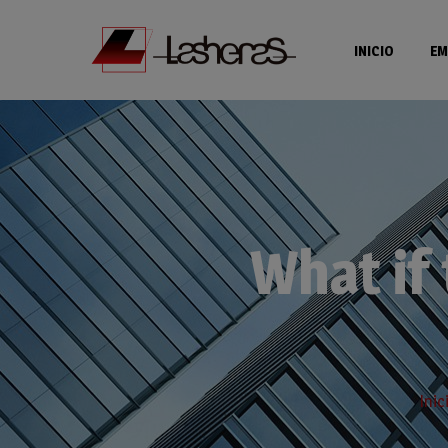
INICIO
EM
What if
Inic