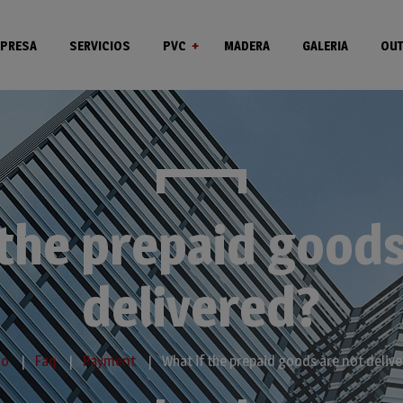
PRESA
SERVICIOS
PVC
MADERA
GALERIA
OUT
Ventanas
Puertas
 the prepaid goods
delivered?
io
Faq
Payment
What if the prepaid goods are not deliv