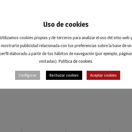
et a nisl eget, finibus mollis lacus. Nunc efficitur a elit in facili
rius et massa. Sed convallis, metus a aliquet suscipit, purus nunc ul
o. Praesent maximus velit vitae est venenatis, nec lobortis arcu con
Uso de cookies
tesque pulvinar ante. Proin malesuada vestibulum justo lacinia fini
Utilizamos cookies propias y de terceros para analizar el uso del sitio web 
 at, tincidunt quis nisi.
mostrarte publicidad relacionada con tus preferencias sobre la base de un
perfil elaborado a partir de tus hábitos de navegación (por ejemplo, página
visitadas).
Política de cookies
.
SHA
Configurar
Rechazar cookies
Aceptar cookies