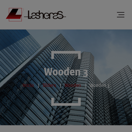
Wooden 3
Inicio
Sliders
Wooden
Wooden 3