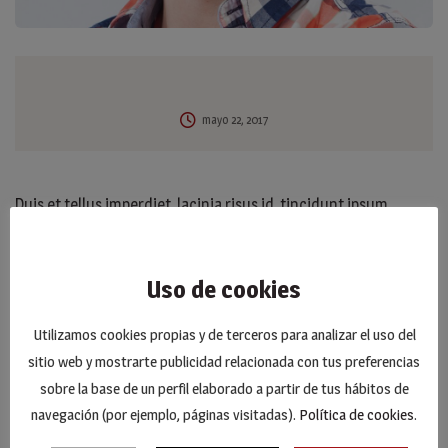
mayo 22, 2017
Duis et tellus imperdiet, lacinia risus id, tincidunt ipsum.
Integer euismod elit vel nibh commodo, at consequat nisl
rhoncus. Aliquam tempor lorem odio, non aliquam nunc
Uso de cookies
egestas in. Aenean quam augue, semper eu aliquam eget,
sagittis ut dui. Suspendisse nisi lectus.
Utilizamos cookies propias y de terceros para analizar el uso del
sitio web y mostrarte publicidad relacionada con tus preferencias
sobre la base de un perfil elaborado a partir de tus hábitos de
navegación (por ejemplo, páginas visitadas).
Política de cookies
.