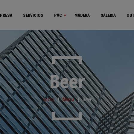
PRESA
SERVICIOS
PVC
MADERA
GALERIA
OUT
Ventanas
Puertas
Beer
Inicio
Menu
Beer