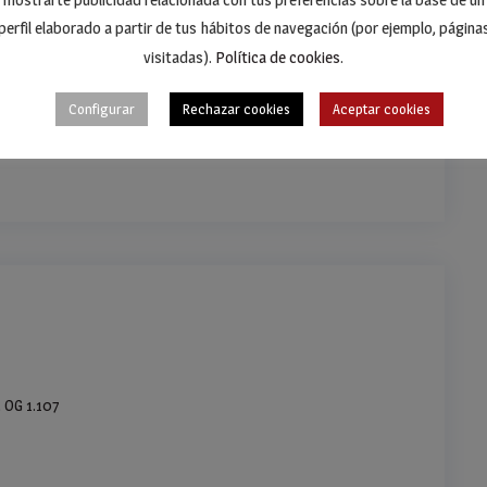
perfil elaborado a partir de tus hábitos de navegación (por ejemplo, página
visitadas).
Política de cookies
.
Configurar
Rechazar cookies
Aceptar cookies
, OG 1.107