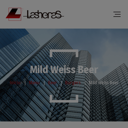
Mild Weiss Beer
Inicio
Menu
Beer
Burgers
Mild Weiss Beer