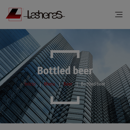
Bottled beer
Inicio
Menu
Beer
Bottled beer