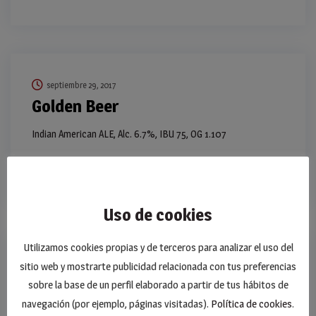
septiembre 29, 2017
Golden Beer
Indian American ALE, Alc. 6.7%, IBU 75, OG 1.107
READ MORE
Uso de cookies
Utilizamos cookies propias y de terceros para analizar el uso del
sitio web y mostrarte publicidad relacionada con tus preferencias
septiembre 29, 2017
Blackcurrant Swirl
sobre la base de un perfil elaborado a partir de tus hábitos de
navegación (por ejemplo, páginas visitadas).
Política de cookies
.
Craft American ALE, Alc. 8%, IBU 60, OG 1.107