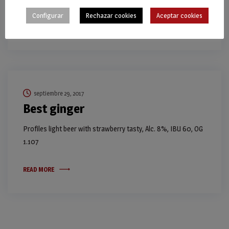
Configurar
Rechazar cookies
Aceptar cookies
READ MORE
septiembre 29, 2017
Best ginger
Profiles light beer with strawberry tasty, Alc. 8%, IBU 60, OG
1.107
READ MORE