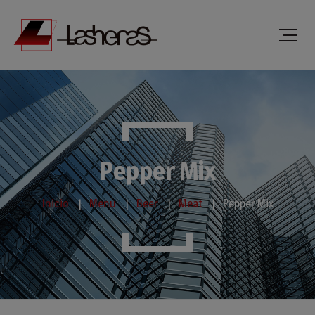
Pepper Mix
Inicio
Menu
Beer
Meat
Pepper Mix